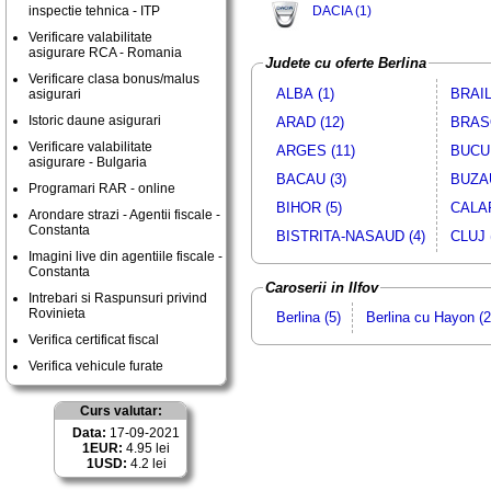
inspectie tehnica - ITP
DACIA (1)
Verificare valabilitate
asigurare RCA - Romania
Judete cu oferte Berlina
Verificare clasa bonus/malus
ALBA (1)
BRAIL
asigurari
Istoric daune asigurari
ARAD (12)
BRASO
Verificare valabilitate
ARGES (11)
BUCUR
asigurare - Bulgaria
BACAU (3)
BUZAU
Programari RAR - online
BIHOR (5)
CALAR
Arondare strazi - Agentii fiscale -
Constanta
BISTRITA-NASAUD (4)
CLUJ 
Imagini live din agentiile fiscale -
Constanta
Caroserii in Ilfov
Intrebari si Raspunsuri privind
Rovinieta
Berlina (5)
Berlina cu Hayon (2
Verifica certificat fiscal
Verifica vehicule furate
Curs valutar:
Data:
17-09-2021
1EUR:
4.95 lei
1USD:
4.2 lei