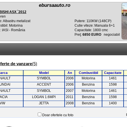
ebursaauto.ro
BISHI ASX `2012
eren
: Albastru metalizat
Putere: 110KW (148CP)
tibil: Motorina
Cutie viteze: Manuala 6+1
: IASI - România
Capacitate: 1800 cmc
Preţ:
6850 EURO
negociabil
oferte de vanzare
(5)
arca
Model
An
Combustibil
Capacitate
NAULT
SYMBOL
2006
Motorina
1461
UNDAI
ACCENT
2006
Benzina
1598
NAULT
SYMBOL
2007
Motorina
1461
ACIA
LOGAN 1.6MPI
2011
Benzina
1598
VW
JETTA
2008
Benzina
1400
Doar ofertele cu foto