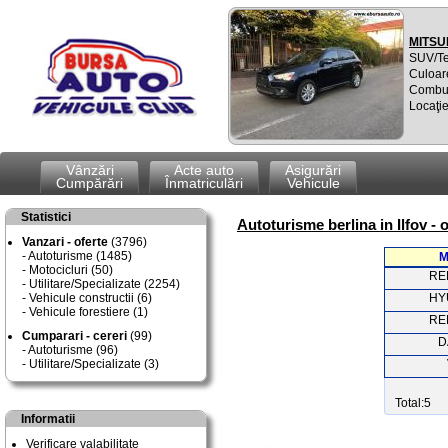
MITSU
SUV/T
Culoare
Combus
Locaţie
Vânzări
Acte auto
Asigurări
Cumpărări
Înmatriculări
Vehicule
Statistici
Autoturisme berlina in Ilfov - 
Vanzari - oferte
(3796)
Autoturisme (1485)
M
Motocicluri (50)
RE
Utilitare/Specializate (2254)
Vehicule constructii (6)
HY
Vehicule forestiere (1)
RE
Cumparari - cereri
(99)
D
Autoturisme (96)
Utilitare/Specializate (3)
Total:5
Informatii
Verificare valabilitate