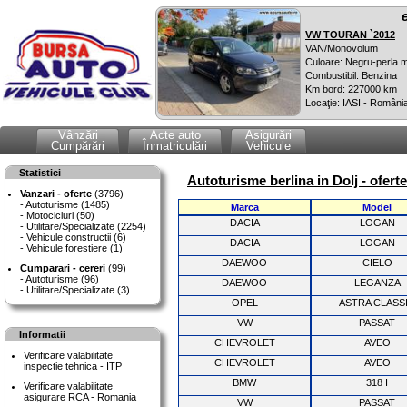
VW TOURAN `2012
VAN/Monovolum
Culoare: Negru-perla m
Combustibil: Benzina
Km bord: 227000 km
Locaţie: IASI - Români
Vânzări
Acte auto
Asigurări
Cumpărări
Înmatriculări
Vehicule
Statistici
Autoturisme berlina in Dolj - ofert
Vanzari - oferte
(3796)
Autoturisme (1485)
Marca
Model
Motocicluri (50)
DACIA
LOGAN
Utilitare/Specializate (2254)
Vehicule constructii (6)
DACIA
LOGAN
Vehicule forestiere (1)
DAEWOO
CIELO
Cumparari - cereri
(99)
Autoturisme (96)
DAEWOO
LEGANZA
Utilitare/Specializate (3)
OPEL
ASTRA CLASS
VW
PASSAT
Informatii
CHEVROLET
AVEO
Verificare valabilitate
CHEVROLET
AVEO
inspectie tehnica - ITP
BMW
318 I
Verificare valabilitate
asigurare RCA - Romania
VW
PASSAT