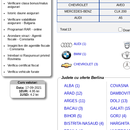
Verificare clasa bonus/malus
CHEVROLET
AVEO
asigurari
MERCEDES-BENZ
CLK 200
Istoric daune asigurari
AUDI
A5
Verificare valabilitate
asigurare - Bulgaria
Programari RAR - online
Total:13
Doar 
Arondare strazi - Agentii
fiscale - Constanta
AUDI (1)
Imagini live din agentiile fiscale
- Constanta
BMW (1)
Intrebari si Raspunsuri privind
Rovinieta
CHEVROLET (3)
Verifica certificat fiscal
Verifica vehicule furate
Judete cu oferte Berlina
Curs valutar:
ALBA (1)
COVASNA (
Data:
17-09-2021
1EUR:
4.95 lei
ARAD (12)
DAMBOVITA
1USD:
4.2 lei
ARGES (11)
DOLJ (13)
BACAU (3)
GALATI (15
BIHOR (5)
GORJ (4)
BISTRITA-NASAUD (4)
HARGHITA 