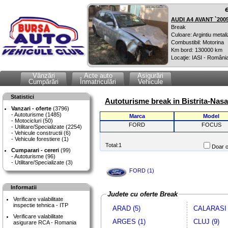
AUDI A4 AVANT `200
Break
Culoare: Argintiu metali
Combustibil: Motorina
Km bord: 130000 km
Locaţie: IASI - Români
Vânzări
Acte auto
Asigurări
Cumpărări
Înmatriculări
Vehicule
Statistici
Autoturisme break in Bistrita-Nasa
Vanzari - oferte
(3796)
Autoturisme (1485)
Marca
Model
Motocicluri (50)
FORD
FOCUS
Utilitare/Specializate (2254)
Vehicule constructii (6)
Vehicule forestiere (1)
Total:1
Doar o
Cumparari - cereri
(99)
Autoturisme (96)
Utilitare/Specializate (3)
FORD (1)
Informatii
Judete cu oferte Break
Verificare valabilitate
inspectie tehnica - ITP
ARAD (5)
CALARASI 
Verificare valabilitate
ARGES (1)
CLUJ (9)
asigurare RCA - Romania