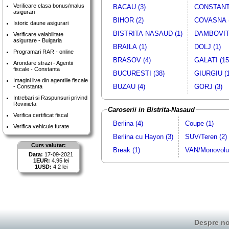
Verificare clasa bonus/malus
BACAU (3)
CONSTANTA
asigurari
BIHOR (2)
COVASNA (
Istoric daune asigurari
BISTRITA-NASAUD (1)
DAMBOVITA
Verificare valabilitate
asigurare - Bulgaria
BRAILA (1)
DOLJ (1)
Programari RAR - online
BRASOV (4)
GALATI (15
Arondare strazi - Agentii
fiscale - Constanta
BUCURESTI (38)
GIURGIU (1
Imagini live din agentiile fiscale
BUZAU (4)
GORJ (3)
- Constanta
Intrebari si Raspunsuri privind
Rovinieta
Caroserii in Bistrita-Nasaud
Verifica certificat fiscal
Berlina (4)
Coupe (1)
Verifica vehicule furate
Berlina cu Hayon (3)
SUV/Teren (2)
Curs valutar:
Break (1)
VAN/Monovolu
Data:
17-09-2021
1EUR:
4.95 lei
1USD:
4.2 lei
Despre no