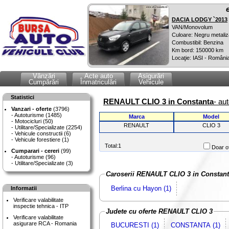
DACIA LODGY `2013
VAN/Monovolum
Culoare: Negru metaliz
Combustibil: Benzina
Km bord: 150000 km
Locaţie: IASI - Români
Vânzări
Acte auto
Asigurări
Cumpărări
Înmatriculări
Vehicule
Statistici
RENAULT CLIO 3 in Constanta
- au
Vanzari - oferte
(3796)
Autoturisme (1485)
Marca
Model
Motocicluri (50)
RENAULT
CLIO 3
Utilitare/Specializate (2254)
Vehicule constructii (6)
Vehicule forestiere (1)
Total:1
Doar of
Cumparari - cereri
(99)
Autoturisme (96)
Utilitare/Specializate (3)
Caroserii RENAULT CLIO 3 in Constan
Berlina cu Hayon (1)
Informatii
Verificare valabilitate
inspectie tehnica - ITP
Judete cu oferte RENAULT CLIO 3
Verificare valabilitate
asigurare RCA - Romania
BUCURESTI (1)
CONSTANTA (1)