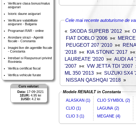
Verificare clasa bonus/malus
asigurari
Istoric daune asigurari
Cele mai recente autoturisme de va
Verificare valabilitate
asigurare - Bulgaria
«
SKODA SUPERB '2012
»
«
O
Programari RAR - online
FIAT DOBLO '2006
»
«
MERCED
Arondare strazi - Agentii
fiscale - Constanta
PEUGEOT 207 '2010
»
«
RENA
Imagini live din agentiile fiscale
'2018
»
«
KIA STONIC '2017
»
- Constanta
Intrebari si Raspunsuri privind
LAUREATE '2020
»
«
AUDI A4 
Rovinieta
'2007
»
«
VW JETTA TDI '2007
Verifica certificat fiscal
ML 350 '2013
»
«
SUZUKI SX4 '
Verifica vehicule furate
NISSAN QASHQAI '2018
»
Curs valutar:
Modele RENAULT in Constanta
Data:
17-09-2021
1EUR:
4.95 lei
1USD:
4.2 lei
ALASKAN (1)
CLIO SYMBOL (2)
CLIO (1)
LAGUNA (2)
CLIO 3 (1)
MEGANE (4)