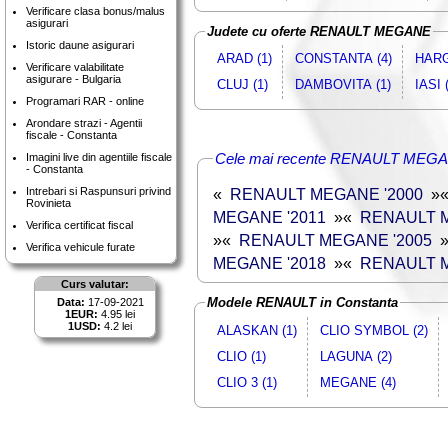
Verificare clasa bonus/malus
asigurari
Judete cu oferte RENAULT MEGANE
Istoric daune asigurari
ARAD (1)
CONSTANTA (4)
HARG
Verificare valabilitate
asigurare - Bulgaria
CLUJ (1)
DAMBOVITA (1)
IASI 
Programari RAR - online
Arondare strazi - Agentii
fiscale - Constanta
Cele mai recente RENAULT MEGAN
Imagini live din agentiile fiscale
- Constanta
Intrebari si Raspunsuri privind
«
RENAULT MEGANE '2000
»
Rovinieta
MEGANE '2011
»
«
RENAULT M
Verifica certificat fiscal
»
«
RENAULT MEGANE '2005
Verifica vehicule furate
MEGANE '2018
»
«
RENAULT M
Curs valutar:
Modele RENAULT in Constanta
Data:
17-09-2021
1EUR:
4.95 lei
1USD:
4.2 lei
ALASKAN (1)
CLIO SYMBOL (2)
CLIO (1)
LAGUNA (2)
CLIO 3 (1)
MEGANE (4)