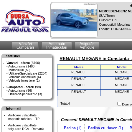
MERCEDES-BENZ ML 
SUV/Teren
Culoare: Gri
Combustibil: Motorina
Locaţie: CONSTANTA 
Vânzări
Acte auto
Asigurări
Cumpărări
Înmatriculări
Vehicule
Statistici
RENAULT MEGANE in Constanta
-
Vanzari - oferte
(3796)
Autoturisme (1485)
Marca
Model
Motocicluri (50)
RENAULT
MEGANE
Utilitare/Specializate (2254)
Vehicule constructii (6)
RENAULT
MEGANE
Vehicule forestiere (1)
RENAULT
MEGANE
Cumparari - cereri
(99)
Autoturisme (96)
RENAULT
MEGANE
Utilitare/Specializate (3)
Total:4
Doar of
Informatii
Verificare valabilitate
inspectie tehnica - ITP
Caroserii RENAULT MEGANE in Const
Verificare valabilitate
Berlina (1)
Berlina cu Hayon (1)
B
asigurare RCA - Romania