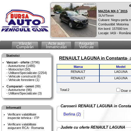
MAZDA MX-3 `2015
SUV/Teren
Culoare: Negru-perla m
Combustibil: Motorina
Km bord: 157000 km
Locaţie: IASI - Români
Vânzări
Acte auto
Asigurări
Cumpărări
Înmatriculări
Vehicule
Statistici
RENAULT LAGUNA in Constanta
- 
Vanzari - oferte
(3796)
Autoturisme (1485)
Marca
Model
Motocicluri (50)
RENAULT
LAGUNA
Utilitare/Specializate (2254)
Vehicule constructii (6)
RENAULT
LAGUNA
Vehicule forestiere (1)
Cumparari - cereri
(99)
Autoturisme (96)
Total:2
Doar of
Utilitare/Specializate (3)
Caroserii RENAULT LAGUNA in Consta
Informatii
Berlina (2)
Verificare valabilitate
inspectie tehnica - ITP
Verificare valabilitate
Judete cu oferte RENAULT LAGUNA
asigurare RCA - Romania