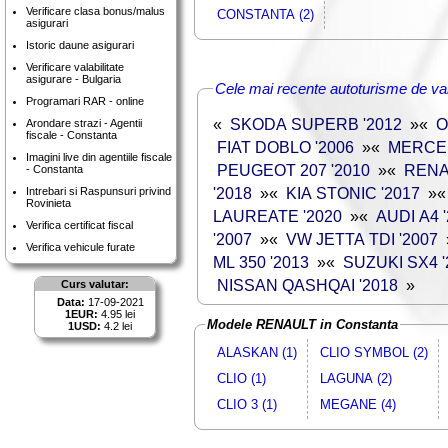
Verificare clasa bonus/malus
CONSTANTA (2)
asigurari
Istoric daune asigurari
Verificare valabilitate
asigurare - Bulgaria
Cele mai recente autoturisme de va
Programari RAR - online
«
SKODA SUPERB '2012
»
«
O
Arondare strazi - Agentii
fiscale - Constanta
FIAT DOBLO '2006
»
«
MERCED
Imagini live din agentiile fiscale
PEUGEOT 207 '2010
»
«
RENA
- Constanta
'2018
»
«
KIA STONIC '2017
»
Intrebari si Raspunsuri privind
Rovinieta
LAUREATE '2020
»
«
AUDI A4 
Verifica certificat fiscal
'2007
»
«
VW JETTA TDI '2007
Verifica vehicule furate
ML 350 '2013
»
«
SUZUKI SX4 '
NISSAN QASHQAI '2018
»
Curs valutar:
Data:
17-09-2021
1EUR:
4.95 lei
Modele RENAULT in Constanta
1USD:
4.2 lei
ALASKAN (1)
CLIO SYMBOL (2)
CLIO (1)
LAGUNA (2)
CLIO 3 (1)
MEGANE (4)