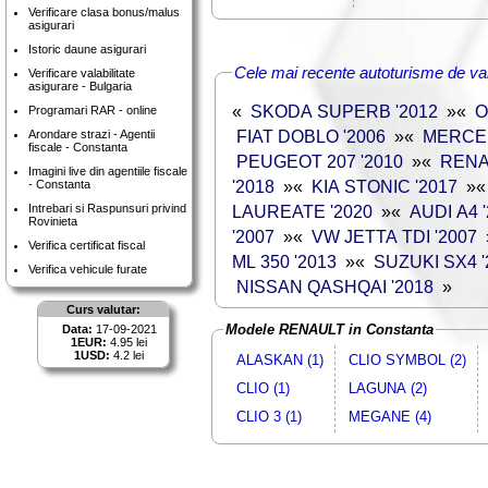
Verificare clasa bonus/malus
asigurari
Istoric daune asigurari
Cele mai recente autoturisme de va
Verificare valabilitate
asigurare - Bulgaria
«
SKODA SUPERB '2012
»
«
O
Programari RAR - online
FIAT DOBLO '2006
»
«
MERCED
Arondare strazi - Agentii
fiscale - Constanta
PEUGEOT 207 '2010
»
«
RENA
Imagini live din agentiile fiscale
'2018
»
«
KIA STONIC '2017
»
- Constanta
Intrebari si Raspunsuri privind
LAUREATE '2020
»
«
AUDI A4 
Rovinieta
'2007
»
«
VW JETTA TDI '2007
Verifica certificat fiscal
ML 350 '2013
»
«
SUZUKI SX4 '
Verifica vehicule furate
NISSAN QASHQAI '2018
»
Curs valutar:
Modele RENAULT in Constanta
Data:
17-09-2021
1EUR:
4.95 lei
1USD:
4.2 lei
ALASKAN (1)
CLIO SYMBOL (2)
CLIO (1)
LAGUNA (2)
CLIO 3 (1)
MEGANE (4)