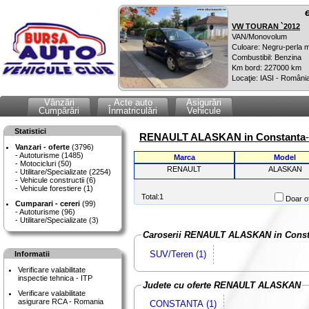
VW TOURAN `2012
VAN/Monovolum
Culoare: Negru-perla m
Combustibil: Benzina
Km bord: 227000 km
Locaţie: IASI - Români
Vânzări
Acte auto
Asigurări
Cumpărări
Înmatriculări
Vehicule
Statistici
RENAULT ALASKAN in Constanta
Vanzari - oferte
(3796)
Autoturisme (1485)
Marca
Model
Motocicluri (50)
RENAULT
ALASKAN
Utilitare/Specializate (2254)
Vehicule constructii (6)
Vehicule forestiere (1)
Total:1
Doar of
Cumparari - cereri
(99)
Autoturisme (96)
Utilitare/Specializate (3)
Caroserii RENAULT ALASKAN in Const
SUV/Teren (1)
Informatii
Verificare valabilitate
inspectie tehnica - ITP
Judete cu oferte RENAULT ALASKAN
Verificare valabilitate
asigurare RCA - Romania
CONSTANTA (1)