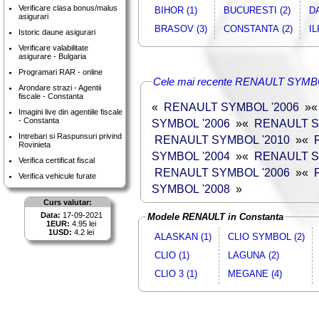
Verificare clasa bonus/malus
BIHOR (1)
BUCURESTI (2)
D
asigurari
BRASOV (3)
CONSTANTA (2)
IL
Istoric daune asigurari
Verificare valabilitate
asigurare - Bulgaria
Programari RAR - online
Cele mai recente RENAULT SYMBOL
Arondare strazi - Agentii
fiscale - Constanta
«
RENAULT SYMBOL '2006
»
Imagini live din agentiile fiscale
- Constanta
SYMBOL '2006
»
«
RENAULT S
Intrebari si Raspunsuri privind
RENAULT SYMBOL '2010
»
«
Rovinieta
SYMBOL '2004
»
«
RENAULT S
Verifica certificat fiscal
RENAULT SYMBOL '2006
»
«
Verifica vehicule furate
SYMBOL '2008
»
Curs valutar:
Data:
17-09-2021
Modele RENAULT in Constanta
1EUR:
4.95 lei
1USD:
4.2 lei
ALASKAN (1)
CLIO SYMBOL (2)
CLIO (1)
LAGUNA (2)
CLIO 3 (1)
MEGANE (4)