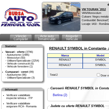
VW TOURAN `2012
VAN/Monovolum
Culoare: Negru metaliz
Combustibil: Benzina
Locaţie: IASI - Români
Vânzări
Acte auto
Asigurări
Cumpărări
Înmatriculări
Vehicule
Statistici
RENAULT SYMBOL in Constanta
-
Vanzari - oferte
(3796)
Autoturisme (1485)
Marca
Model
Motocicluri (50)
RENAULT
SYMBOL
Utilitare/Specializate (2254)
Vehicule constructii (6)
RENAULT
SYMBOL
Vehicule forestiere (1)
Cumparari - cereri
(99)
Autoturisme (96)
Total:2
Doar of
Utilitare/Specializate (3)
Caroserii RENAULT SYMBOL in Consta
Informatii
Berlina (2)
Verificare valabilitate
inspectie tehnica - ITP
Verificare valabilitate
Judete cu oferte RENAULT SYMBOL
asigurare RCA - Romania