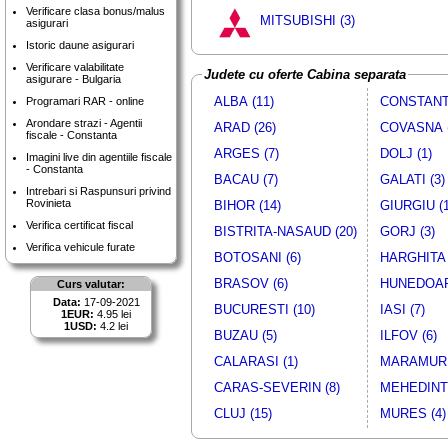
Verificare clasa bonus/malus
MITSUBISHI (3)
asigurari
Istoric daune asigurari
Verificare valabilitate
Judete cu oferte Cabina separata
asigurare - Bulgaria
ALBA (11)
CONSTANTA
Programari RAR - online
Arondare strazi - Agentii
ARAD (26)
COVASNA (
fiscale - Constanta
ARGES (7)
DOLJ (1)
Imagini live din agentiile fiscale
- Constanta
BACAU (7)
GALATI (3)
Intrebari si Raspunsuri privind
Rovinieta
BIHOR (14)
GIURGIU (1
Verifica certificat fiscal
BISTRITA-NASAUD (20)
GORJ (3)
Verifica vehicule furate
BOTOSANI (6)
HARGHITA 
BRASOV (6)
HUNEDOAR
Curs valutar:
Data:
17-09-2021
BUCURESTI (10)
IASI (7)
1EUR:
4.95 lei
1USD:
4.2 lei
BUZAU (5)
ILFOV (6)
CALARASI (1)
MARAMURE
CARAS-SEVERIN (8)
MEHEDINTI
CLUJ (15)
MURES (4)