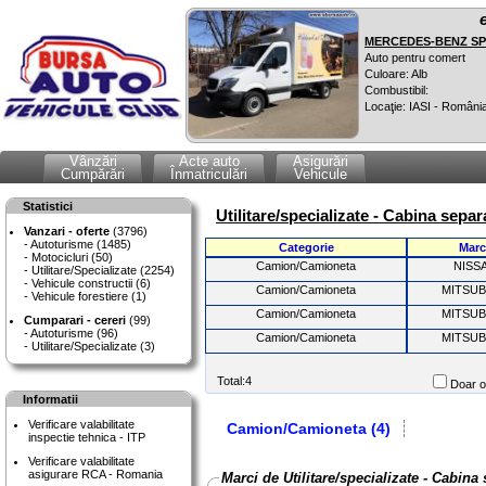
MERCEDES-BENZ SPR
Auto pentru comert
Culoare: Alb
Combustibil:
Locaţie: IASI - Români
Vânzări
Acte auto
Asigurări
Cumpărări
Înmatriculări
Vehicule
Statistici
Utilitare/specializate - Cabina sepa
Vanzari - oferte
(3796)
Autoturisme (1485)
Categorie
Marc
Motocicluri (50)
Camion/Camioneta
NISS
Utilitare/Specializate (2254)
Vehicule constructii (6)
Camion/Camioneta
MITSUB
Vehicule forestiere (1)
Camion/Camioneta
MITSUB
Cumparari - cereri
(99)
Autoturisme (96)
Camion/Camioneta
MITSUB
Utilitare/Specializate (3)
Total:4
Doar of
Informatii
Verificare valabilitate
Camion/Camioneta (4)
inspectie tehnica - ITP
Verificare valabilitate
asigurare RCA - Romania
Marci de Utilitare/specializate - Cabina