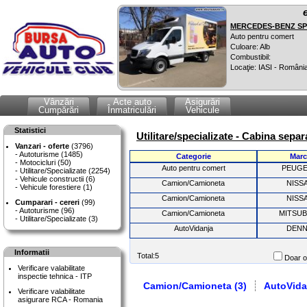
MERCEDES-BENZ SPR
Auto pentru comert
Culoare: Alb
Combustibil:
Locaţie: IASI - Români
Vânzări
Acte auto
Asigurări
Cumpărări
Înmatriculări
Vehicule
Statistici
Utilitare/specializate - Cabina sepa
Vanzari - oferte
(3796)
Autoturisme (1485)
Categorie
Marc
Motocicluri (50)
Auto pentru comert
PEUG
Utilitare/Specializate (2254)
Vehicule constructii (6)
Camion/Camioneta
NISS
Vehicule forestiere (1)
Camion/Camioneta
NISS
Cumparari - cereri
(99)
Autoturisme (96)
Camion/Camioneta
MITSUB
Utilitare/Specializate (3)
AutoVidanja
DENN
Informatii
Total:5
Doar of
Verificare valabilitate
inspectie tehnica - ITP
Camion/Camioneta (3)
AutoVida
Verificare valabilitate
asigurare RCA - Romania