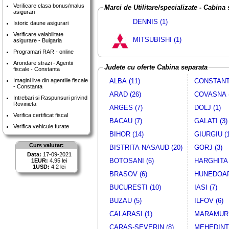
Verificare clasa bonus/malus
Marci de Utilitare/specializate - Cabina
asigurari
DENNIS (1)
Istoric daune asigurari
Verificare valabilitate
MITSUBISHI (1)
asigurare - Bulgaria
Programari RAR - online
Arondare strazi - Agentii
Judete cu oferte Cabina separata
fiscale - Constanta
Imagini live din agentiile fiscale
ALBA (11)
CONSTANTA
- Constanta
ARAD (26)
COVASNA (
Intrebari si Raspunsuri privind
Rovinieta
ARGES (7)
DOLJ (1)
Verifica certificat fiscal
BACAU (7)
GALATI (3)
Verifica vehicule furate
BIHOR (14)
GIURGIU (1
Curs valutar:
BISTRITA-NASAUD (20)
GORJ (3)
Data:
17-09-2021
BOTOSANI (6)
HARGHITA 
1EUR:
4.95 lei
1USD:
4.2 lei
BRASOV (6)
HUNEDOAR
BUCURESTI (10)
IASI (7)
BUZAU (5)
ILFOV (6)
CALARASI (1)
MARAMURE
CARAS-SEVERIN (8)
MEHEDINTI