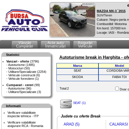
MAZDA MX-3 `2015
SUV/Teren
Culoare: Negru-perla m
Combustibil: Motorina
Km bord: 157000 km
Locaţie: IASI - Români
Vânzări
Acte auto
Asigurări
Cumpărări
Înmatriculări
Vehicule
Statistici
Autoturisme break in Harghita - of
Vanzari - oferte
(3796)
Autoturisme (1485)
Marca
Model
Motocicluri (50)
SEAT
CORDOBA VAR
Utilitare/Specializate (2254)
Vehicule constructii (6)
SKODA
FABIA TDI
Vehicule forestiere (1)
Cumparari - cereri
(99)
Autoturisme (96)
Total:2
Doar o
Utilitare/Specializate (3)
SEAT (1)
Informatii
Verificare valabilitate
Judete cu oferte Break
inspectie tehnica - ITP
Verificare valabilitate
ARAD (5)
CALARASI 
asigurare RCA - Romania