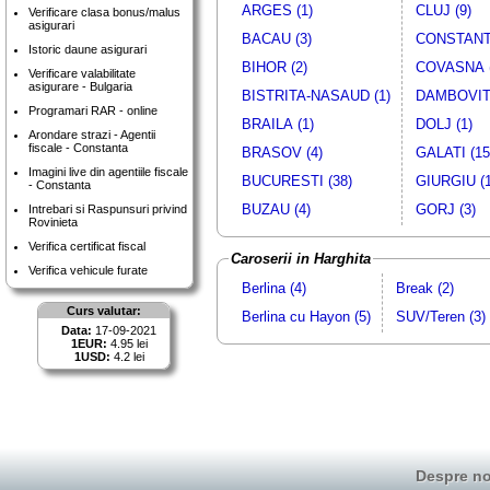
ARGES (1)
CLUJ (9)
Verificare clasa bonus/malus
asigurari
BACAU (3)
CONSTANTA
Istoric daune asigurari
BIHOR (2)
COVASNA (
Verificare valabilitate
asigurare - Bulgaria
BISTRITA-NASAUD (1)
DAMBOVITA
Programari RAR - online
BRAILA (1)
DOLJ (1)
Arondare strazi - Agentii
fiscale - Constanta
BRASOV (4)
GALATI (15
Imagini live din agentiile fiscale
BUCURESTI (38)
GIURGIU (1
- Constanta
BUZAU (4)
GORJ (3)
Intrebari si Raspunsuri privind
Rovinieta
Verifica certificat fiscal
Caroserii in Harghita
Verifica vehicule furate
Berlina (4)
Break (2)
Curs valutar:
Berlina cu Hayon (5)
SUV/Teren (3)
Data:
17-09-2021
1EUR:
4.95 lei
1USD:
4.2 lei
Despre no