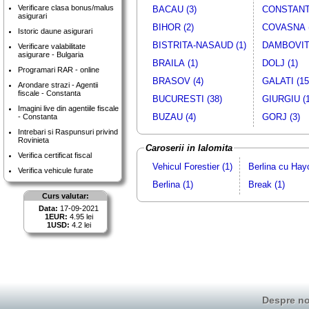
Verificare clasa bonus/malus
BACAU (3)
CONSTANTA
asigurari
BIHOR (2)
COVASNA (
Istoric daune asigurari
BISTRITA-NASAUD (1)
DAMBOVITA
Verificare valabilitate
asigurare - Bulgaria
BRAILA (1)
DOLJ (1)
Programari RAR - online
BRASOV (4)
GALATI (15
Arondare strazi - Agentii
fiscale - Constanta
BUCURESTI (38)
GIURGIU (1
Imagini live din agentiile fiscale
BUZAU (4)
GORJ (3)
- Constanta
Intrebari si Raspunsuri privind
Rovinieta
Caroserii in Ialomita
Verifica certificat fiscal
Vehicul Forestier (1)
Berlina cu Hay
Verifica vehicule furate
Berlina (1)
Break (1)
Curs valutar:
Data:
17-09-2021
1EUR:
4.95 lei
1USD:
4.2 lei
Despre no