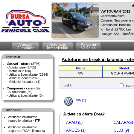
VW TOURAN `2012
VAN/Monovolum
Culoare: Negru-perla m
Combustibil: Benzina
Km bord: 227000 km
Locaţie: IASI - Români
Vânzări
Acte auto
Asigurări
Cumpărări
Înmatriculări
Vehicule
Statistici
Autoturisme break in Ialomita - of
Vanzari - oferte
(3796)
Autoturisme (1485)
Marca
Model
Motocicluri (50)
VW
GOLF 4 VARIA
Utilitare/Specializate (2254)
Vehicule constructii (6)
Vehicule forestiere (1)
Total:1
Doar o
Cumparari - cereri
(99)
Autoturisme (96)
Utilitare/Specializate (3)
VW (1)
Informatii
Judete cu oferte Break
Verificare valabilitate
inspectie tehnica - ITP
ARAD (5)
CALARASI 
Verificare valabilitate
ARGES (1)
CLUJ (9)
asigurare RCA - Romania