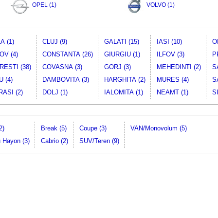
OPEL (1)
VOLVO (1)
A (1)
CLUJ (9)
GALATI (15)
IASI (10)
O
V (4)
CONSTANTA (26)
GIURGIU (1)
ILFOV (3)
P
ESTI (38)
COVASNA (3)
GORJ (3)
MEHEDINTI (2)
S
 (4)
DAMBOVITA (3)
HARGHITA (2)
MURES (4)
S
ASI (2)
DOLJ (1)
IALOMITA (1)
NEAMT (1)
SI
2)
Break (5)
Coupe (3)
VAN/Monovolum (5)
u Hayon (3)
Cabrio (2)
SUV/Teren (9)