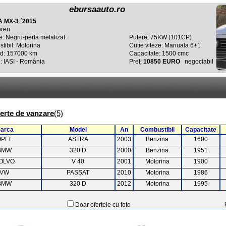
ebursaauto.ro
 MX-3 `2015
eren
e: Negru-perla metalizat
Putere: 75KW (101CP)
tibil: Motorina
Cutie viteze: Manuala 6+1
d: 157000 km
Capacitate: 1500 cmc
: IASI - România
Preţ:
10850 EURO
negociabil
ferte de vanzare
(5)
arca
Model
An
Combustibil
Capacitate
OPEL
ASTRA
2003
Benzina
1600
BMW
320 D
2000
Benzina
1951
OLVO
V 40
2001
Motorina
1900
VW
PASSAT
2010
Motorina
1986
BMW
320 D
2012
Motorina
1995
Doar ofertele cu foto