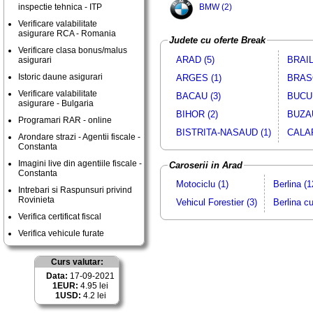
inspectie tehnica - ITP
BMW (2)
Verificare valabilitate
asigurare RCA - Romania
Judete cu oferte Break
Verificare clasa bonus/malus
ARAD (5)
BRAIL
asigurari
Istoric daune asigurari
ARGES (1)
BRASO
Verificare valabilitate
BACAU (3)
BUCUR
asigurare - Bulgaria
BIHOR (2)
BUZAU
Programari RAR - online
BISTRITA-NASAUD (1)
CALAR
Arondare strazi - Agentii fiscale -
Constanta
Imagini live din agentiile fiscale -
Caroserii in Arad
Constanta
Motociclu (1)
Berlina (1
Intrebari si Raspunsuri privind
Rovinieta
Vehicul Forestier (3)
Berlina c
Verifica certificat fiscal
Verifica vehicule furate
Curs valutar:
Data:
17-09-2021
1EUR:
4.95 lei
1USD:
4.2 lei