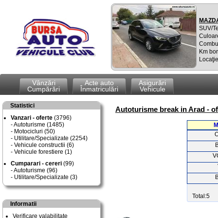
MAZDA
SUV/T
Culoar
Combus
Km bor
Locaţie
Vânzări
Acte auto
Asigurări
Cumpărări
Înmatriculări
Vehicule
Statistici
Autoturisme break in Arad - o
Vanzari - oferte
(3796)
Autoturisme (1485)
M
Motocicluri (50)
Utilitare/Specializate (2254)
Vehicule constructii (6)
Vehicule forestiere (1)
V
Cumparari - cereri
(99)
Autoturisme (96)
Utilitare/Specializate (3)
Total:5
Informatii
Verificare valabilitate