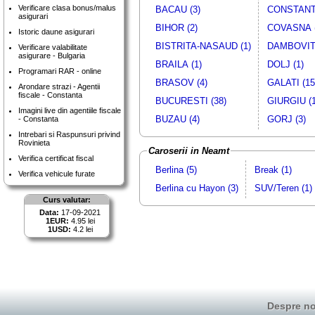
Verificare clasa bonus/malus
BACAU (3)
CONSTANTA
asigurari
BIHOR (2)
COVASNA (
Istoric daune asigurari
BISTRITA-NASAUD (1)
DAMBOVITA
Verificare valabilitate
asigurare - Bulgaria
BRAILA (1)
DOLJ (1)
Programari RAR - online
BRASOV (4)
GALATI (15
Arondare strazi - Agentii
fiscale - Constanta
BUCURESTI (38)
GIURGIU (1
Imagini live din agentiile fiscale
BUZAU (4)
GORJ (3)
- Constanta
Intrebari si Raspunsuri privind
Rovinieta
Caroserii in Neamt
Verifica certificat fiscal
Berlina (5)
Break (1)
Verifica vehicule furate
Berlina cu Hayon (3)
SUV/Teren (1)
Curs valutar:
Data:
17-09-2021
1EUR:
4.95 lei
1USD:
4.2 lei
Despre no