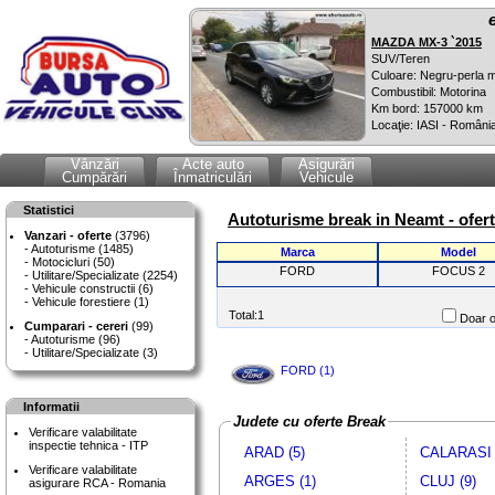
MAZDA MX-3 `2015
SUV/Teren
Culoare: Negru-perla m
Combustibil: Motorina
Km bord: 157000 km
Locaţie: IASI - Români
Vânzări
Acte auto
Asigurări
Cumpărări
Înmatriculări
Vehicule
Statistici
Autoturisme break in Neamt - ofer
Vanzari - oferte
(3796)
Autoturisme (1485)
Marca
Model
Motocicluri (50)
FORD
FOCUS 2
Utilitare/Specializate (2254)
Vehicule constructii (6)
Vehicule forestiere (1)
Total:1
Doar o
Cumparari - cereri
(99)
Autoturisme (96)
Utilitare/Specializate (3)
FORD (1)
Informatii
Judete cu oferte Break
Verificare valabilitate
inspectie tehnica - ITP
ARAD (5)
CALARASI 
Verificare valabilitate
ARGES (1)
CLUJ (9)
asigurare RCA - Romania