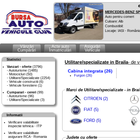
MERCEDES-BENZ SPR
Auto pentru comert
Culoare: Alb
Combustibil:
Locaţie: IASI - Români
Vânzări
Acte auto
Asigurări
Cumpărări
Înmatriculări
Vehicule
Statistici
Utilitare/specializate in Braila
- de 
Vanzari - oferte
(3796)
Autoturisme (1485)
Cabina integrata (26)
Motocicluri (50)
Furgon (26)
Utilitare/Specializate (2254)
Vehicule constructii (6)
Vehicule forestiere (1)
Marci de Utilitare/specializate - in Brai
Cumparari - cereri
(99)
Autoturisme (96)
CITROEN (2)
Utilitare/Specializate (3)
FIAT (5)
Informatii
FORD (5)
Verificare valabilitate
inspectie tehnica - ITP
Verificare valabilitate
asigurare RCA - Romania
Judete cu oferte