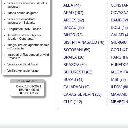
Verificare clasa bonus/malus
ALBA (44)
CONSTANT
asigurari
ARAD (107)
COVASNA 
Istoric daune asigurari
Verificare valabilitate
ARGES (62)
DAMBOVIT
asigurare - Bulgaria
BACAU (68)
DOLJ (45)
Programari RAR - online
BIHOR (73)
GALATI (4
Arondare strazi - Agentii
fiscale - Constanta
BISTRITA-NASAUD (78)
GIURGIU 
Imagini live din agentiile fiscale
- Constanta
BOTOSANI (59)
GORJ (47
Intrebari si Raspunsuri privind
BRAILA (26)
HARGHITA
Rovinieta
Verifica certificat fiscal
BRASOV (69)
HUNEDOA
Verifica vehicule furate
BUCURESTI (62)
IALOMITA 
BUZAU (41)
IASI (75)
Curs valutar:
Data:
17-09-2021
CALARASI (19)
ILFOV (80
1EUR:
4.95 lei
1USD:
4.2 lei
CARAS-SEVERIN (35)
MARAMUR
CLUJ (112)
MEHEDINT