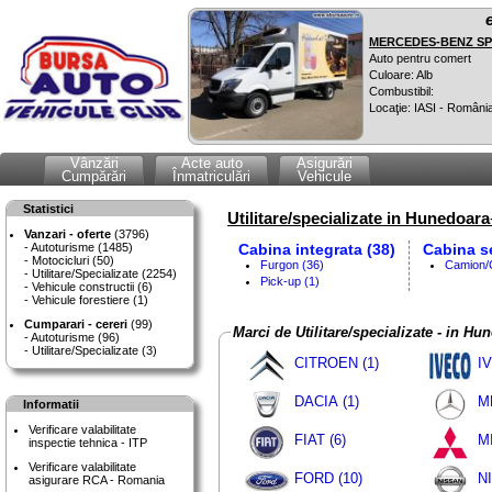
MERCEDES-BENZ SPR
Auto pentru comert
Culoare: Alb
Combustibil:
Locaţie: IASI - Români
Vânzări
Acte auto
Asigurări
Cumpărări
Înmatriculări
Vehicule
Statistici
Utilitare/specializate in Hunedoara
Vanzari - oferte
(3796)
Autoturisme (1485)
Cabina integrata (38)
Cabina s
Motocicluri (50)
Furgon (36)
Camion/
Utilitare/Specializate (2254)
Pick-up (1)
Vehicule constructii (6)
Vehicule forestiere (1)
Cumparari - cereri
(99)
Marci de Utilitare/specializate - in Hu
Autoturisme (96)
Utilitare/Specializate (3)
CITROEN (1)
I
DACIA (1)
M
Informatii
Verificare valabilitate
FIAT (6)
M
inspectie tehnica - ITP
Verificare valabilitate
FORD (10)
N
asigurare RCA - Romania