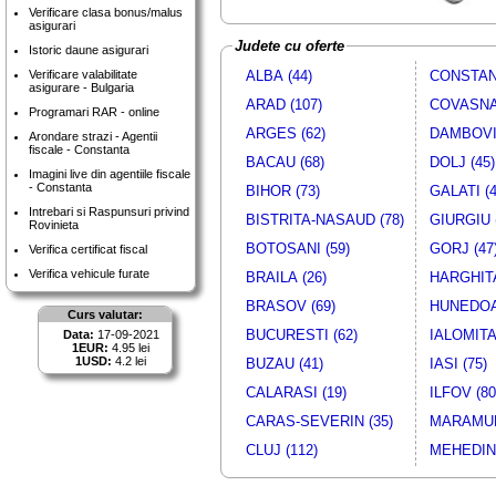
Verificare clasa bonus/malus
asigurari
Judete cu oferte
Istoric daune asigurari
Verificare valabilitate
ALBA (44)
CONSTANT
asigurare - Bulgaria
ARAD (107)
COVASNA 
Programari RAR - online
ARGES (62)
DAMBOVIT
Arondare strazi - Agentii
fiscale - Constanta
BACAU (68)
DOLJ (45)
Imagini live din agentiile fiscale
- Constanta
BIHOR (73)
GALATI (4
Intrebari si Raspunsuri privind
BISTRITA-NASAUD (78)
GIURGIU 
Rovinieta
BOTOSANI (59)
GORJ (47
Verifica certificat fiscal
Verifica vehicule furate
BRAILA (26)
HARGHITA
BRASOV (69)
HUNEDOA
Curs valutar:
BUCURESTI (62)
IALOMITA 
Data:
17-09-2021
1EUR:
4.95 lei
1USD:
4.2 lei
BUZAU (41)
IASI (75)
CALARASI (19)
ILFOV (80
CARAS-SEVERIN (35)
MARAMUR
CLUJ (112)
MEHEDINT