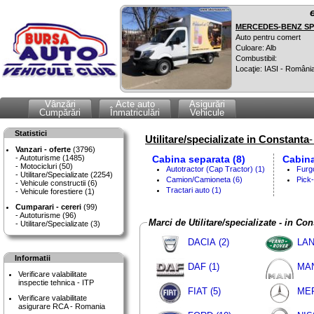
MERCEDES-BENZ SPR
Auto pentru comert
Culoare: Alb
Combustibil:
Locaţie: IASI - Români
Vânzări
Acte auto
Asigurări
Cumpărări
Înmatriculări
Vehicule
Statistici
Utilitare/specializate in Constanta
-
Vanzari - oferte
(3796)
Autoturisme (1485)
Cabina separata (8)
Cabina
Motocicluri (50)
Autotractor (Cap Tractor) (1)
Furg
Utilitare/Specializate (2254)
Camion/Camioneta (6)
Pick-
Vehicule constructii (6)
Tractari auto (1)
Vehicule forestiere (1)
Cumparari - cereri
(99)
Autoturisme (96)
Marci de Utilitare/specializate - in Co
Utilitare/Specializate (3)
DACIA (2)
LAN
Informatii
DAF (1)
MAN
Verificare valabilitate
inspectie tehnica - ITP
FIAT (5)
MER
Verificare valabilitate
asigurare RCA - Romania