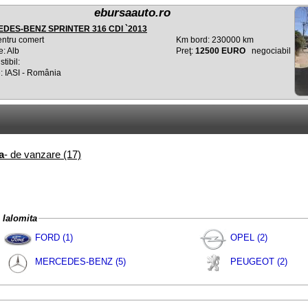
ebursaauto.ro
DES-BENZ SPRINTER 316 CDI `2013
entru comert
Km bord: 230000 km
e: Alb
Preţ:
12500 EURO
negociabil
tibil:
: IASI - România
a
- de vanzare (17)
n Ialomita
FORD (1)
OPEL (2)
MERCEDES-BENZ (5)
PEUGEOT (2)