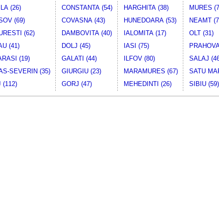
LA (26)
CONSTANTA (54)
HARGHITA (38)
MURES (7
OV (69)
COVASNA (43)
HUNEDOARA (53)
NEAMT (7
RESTI (62)
DAMBOVITA (40)
IALOMITA (17)
OLT (31)
U (41)
DOLJ (45)
IASI (75)
PRAHOVA 
RASI (19)
GALATI (44)
ILFOV (80)
SALAJ (46
S-SEVERIN (35)
GIURGIU (23)
MARAMURES (67)
SATU MAR
 (112)
GORJ (47)
MEHEDINTI (26)
SIBIU (59)