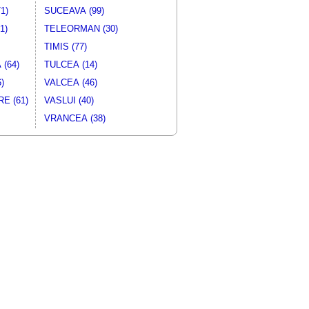
1)
SUCEAVA (99)
1)
TELEORMAN (30)
TIMIS (77)
(64)
TULCEA (14)
)
VALCEA (46)
E (61)
VASLUI (40)
VRANCEA (38)