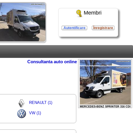
Membri
Autentificare
Înregistrare
Consultanta auto online
MERCEDES-BENZ SPRINTER 316 CDI
RENAULT (1)
2013 / 12500 EURO
VW (1)
MERCEDES-BENZ SPRINTER 316 CDI
2013 / 12500 EURO