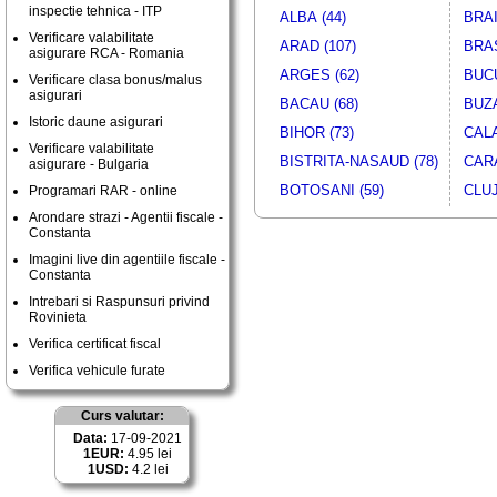
inspectie tehnica - ITP
ALBA (44)
BRAI
Verificare valabilitate
ARAD (107)
BRAS
asigurare RCA - Romania
ARGES (62)
BUCU
Verificare clasa bonus/malus
asigurari
BACAU (68)
BUZA
Istoric daune asigurari
BIHOR (73)
CALA
Verificare valabilitate
BISTRITA-NASAUD (78)
CARA
asigurare - Bulgaria
BOTOSANI (59)
CLUJ
Programari RAR - online
Arondare strazi - Agentii fiscale -
Constanta
Imagini live din agentiile fiscale -
Constanta
Intrebari si Raspunsuri privind
Rovinieta
Verifica certificat fiscal
Verifica vehicule furate
Curs valutar:
Data:
17-09-2021
1EUR:
4.95 lei
1USD:
4.2 lei