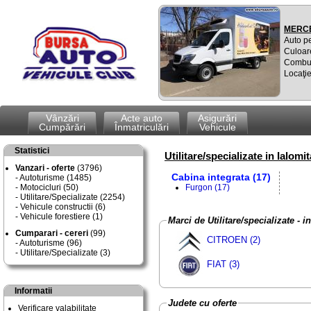
MERCE
Auto p
Culoar
Combus
Locaţie
Vânzări
Acte auto
Asigurări
Cumpărări
Înmatriculări
Vehicule
Statistici
Utilitare/specializate in Ialomit
Vanzari - oferte
(3796)
Cabina integrata (17)
Autoturisme (1485)
Motocicluri (50)
Furgon (17)
Utilitare/Specializate (2254)
Vehicule constructii (6)
Vehicule forestiere (1)
Marci de Utilitare/specializate - i
Cumparari - cereri
(99)
CITROEN (2)
Autoturisme (96)
Utilitare/Specializate (3)
FIAT (3)
Informatii
Judete cu oferte
Verificare valabilitate