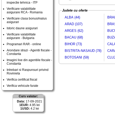
inspectie tehnica - ITP
Verificare valabilitate
Judete cu oferte
asigurare RCA - Romania
ALBA (44)
BRAI
Verificare clasa bonus/malus
asigurari
ARAD (107)
BRAS
Istoric daune asigurari
ARGES (62)
BUCU
Verificare valabilitate
BACAU (68)
BUZA
asigurare - Bulgaria
BIHOR (73)
CALA
Programari RAR - online
Arondare strazi - Agentii fiscale -
BISTRITA-NASAUD (78)
CARA
Constanta
BOTOSANI (59)
CLUJ
Imagini live din agentiile fiscale -
Constanta
Intrebari si Raspunsuri privind
Rovinieta
Verifica certificat fiscal
Verifica vehicule furate
Curs valutar:
Data:
17-09-2021
1EUR:
4.95 lei
1USD:
4.2 lei