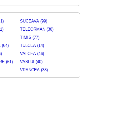
1)
SUCEAVA (99)
1)
TELEORMAN (30)
TIMIS (77)
(64)
TULCEA (14)
)
VALCEA (46)
E (61)
VASLUI (40)
VRANCEA (38)