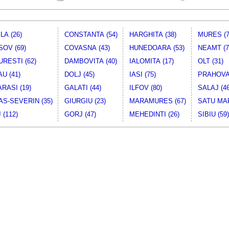
LA (26)
CONSTANTA (54)
HARGHITA (38)
MURES (7
OV (69)
COVASNA (43)
HUNEDOARA (53)
NEAMT (7
RESTI (62)
DAMBOVITA (40)
IALOMITA (17)
OLT (31)
U (41)
DOLJ (45)
IASI (75)
PRAHOVA 
RASI (19)
GALATI (44)
ILFOV (80)
SALAJ (46
S-SEVERIN (35)
GIURGIU (23)
MARAMURES (67)
SATU MAR
 (112)
GORJ (47)
MEHEDINTI (26)
SIBIU (59)