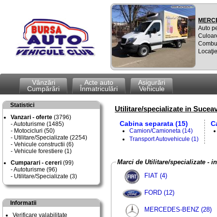
MERCE
Auto p
Culoar
Combus
Locaţie
Vânzări
Acte auto
Asigurări
Cumpărări
Înmatriculări
Vehicule
Statistici
Utilitare/specializate in Sucea
Vanzari - oferte
(3796)
Cabina separata (15)
C
Autoturisme (1485)
Motocicluri (50)
Camion/Camioneta (14)
Utilitare/Specializate (2254)
Transport Autovehicule (1)
Vehicule constructii (6)
Vehicule forestiere (1)
Marci de Utilitare/specializate - 
Cumparari - cereri
(99)
Autoturisme (96)
FIAT (4)
Utilitare/Specializate (3)
FORD (12)
Informatii
MERCEDES-BENZ (28)
Verificare valabilitate