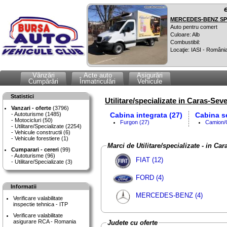
MERCEDES-BENZ SPR
Auto pentru comert
Culoare: Alb
Combustibil:
Locaţie: IASI - Români
Vânzări
Acte auto
Asigurări
Cumpărări
Înmatriculări
Vehicule
Statistici
Utilitare/specializate in Caras-Seve
Vanzari - oferte
(3796)
Autoturisme (1485)
Cabina integrata (27)
Cabina se
Motocicluri (50)
Furgon (27)
Camion/
Utilitare/Specializate (2254)
Vehicule constructii (6)
Vehicule forestiere (1)
Marci de Utilitare/specializate - in Ca
Cumparari - cereri
(99)
Autoturisme (96)
FIAT (12)
Utilitare/Specializate (3)
FORD (4)
Informatii
MERCEDES-BENZ (4)
Verificare valabilitate
inspectie tehnica - ITP
Verificare valabilitate
asigurare RCA - Romania
Judete cu oferte