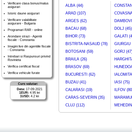
Verificare clasa bonus/malus
ALBA (44)
CONSTANT
asigurari
ARAD (107)
COVASNA 
Istoric daune asigurari
Verificare valabilitate
ARGES (62)
DAMBOVIT
asigurare - Bulgaria
BACAU (68)
DOLJ (45)
Programari RAR - online
BIHOR (73)
GALATI (4
Arondare strazi - Agentii
fiscale - Constanta
BISTRITA-NASAUD (78)
GIURGIU 
Imagini live din agentiile fiscale
- Constanta
BOTOSANI (59)
GORJ (47
Intrebari si Raspunsuri privind
BRAILA (26)
HARGHITA
Rovinieta
Verifica certificat fiscal
BRASOV (69)
HUNEDOA
Verifica vehicule furate
BUCURESTI (62)
IALOMITA 
BUZAU (41)
IASI (75)
Curs valutar:
Data:
17-09-2021
CALARASI (19)
ILFOV (80
1EUR:
4.95 lei
1USD:
4.2 lei
CARAS-SEVERIN (35)
MARAMUR
CLUJ (112)
MEHEDINT