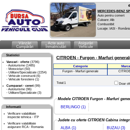
MERCEDES-BENZ SPR
Auto pentru comert
Culoare: Alb
Combustibil:
Locaţie: IASI - Români
Vânzări
Acte auto
Asigurări
Cumpărări
Înmatriculări
Vehicule
Statistici
CITROEN - Furgon - Marfuri general
Vanzari - oferte
(3796)
Autoturisme (1485)
Categorie
Marc
Motocicluri (50)
Furgon - Marfuri generale
CITRO
Utilitare/Specializate (2254)
Vehicule constructii (6)
Vehicule forestiere (1)
Total:1
Doar ofe
Cumparari - cereri
(99)
Autoturisme (96)
Utilitare/Specializate (3)
Modele CITROEN Furgon - Marfuri gener
BERLINGO (1)
Informatii
Verificare valabilitate
inspectie tehnica - ITP
Judete cu oferte CITROEN Cabina integr
Verificare valabilitate
asigurare RCA - Romania
ALBA (1)
BUZAU (3)