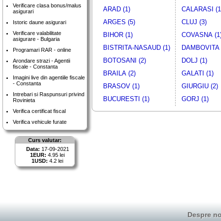
Verificare clasa bonus/malus
ARAD (1)
CALARASI (1
asigurari
ARGES (5)
CLUJ (3)
Istoric daune asigurari
Verificare valabilitate
BIHOR (1)
COVASNA (1
asigurare - Bulgaria
BISTRITA-NASAUD (1)
DAMBOVITA 
Programari RAR - online
BOTOSANI (2)
DOLJ (1)
Arondare strazi - Agentii
fiscale - Constanta
BRAILA (2)
GALATI (1)
Imagini live din agentiile fiscale
- Constanta
BRASOV (1)
GIURGIU (2)
Intrebari si Raspunsuri privind
BUCURESTI (1)
GORJ (1)
Rovinieta
Verifica certificat fiscal
Verifica vehicule furate
Curs valutar:
Data:
17-09-2021
1EUR:
4.95 lei
1USD:
4.2 lei
Despre no