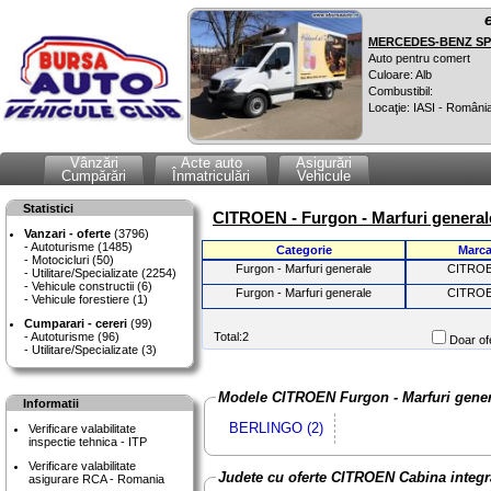
MERCEDES-BENZ SPR
Auto pentru comert
Culoare: Alb
Combustibil:
Locaţie: IASI - Români
Vânzări
Acte auto
Asigurări
Cumpărări
Înmatriculări
Vehicule
Statistici
CITROEN - Furgon - Marfuri general
Vanzari - oferte
(3796)
Autoturisme (1485)
Categorie
Marc
Motocicluri (50)
Furgon - Marfuri generale
CITRO
Utilitare/Specializate (2254)
Vehicule constructii (6)
Furgon - Marfuri generale
CITRO
Vehicule forestiere (1)
Cumparari - cereri
(99)
Autoturisme (96)
Total:2
Doar ofe
Utilitare/Specializate (3)
Modele CITROEN Furgon - Marfuri gener
Informatii
BERLINGO (2)
Verificare valabilitate
inspectie tehnica - ITP
Verificare valabilitate
Judete cu oferte CITROEN Cabina integr
asigurare RCA - Romania