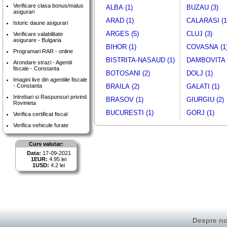
Verificare clasa bonus/malus
ALBA (1)
BUZAU (3)
asigurari
ARAD (1)
CALARASI (1
Istoric daune asigurari
ARGES (5)
CLUJ (3)
Verificare valabilitate
asigurare - Bulgaria
BIHOR (1)
COVASNA (1
Programari RAR - online
BISTRITA-NASAUD (1)
DAMBOVITA 
Arondare strazi - Agentii
fiscale - Constanta
BOTOSANI (2)
DOLJ (1)
Imagini live din agentiile fiscale
- Constanta
BRAILA (2)
GALATI (1)
Intrebari si Raspunsuri privind
BRASOV (1)
GIURGIU (2)
Rovinieta
BUCURESTI (1)
GORJ (1)
Verifica certificat fiscal
Verifica vehicule furate
Curs valutar:
Data:
17-09-2021
1EUR:
4.95 lei
1USD:
4.2 lei
Despre no