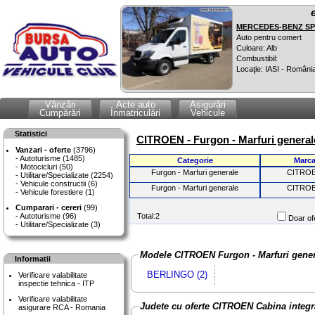
MERCEDES-BENZ SPR
Auto pentru comert
Culoare: Alb
Combustibil:
Locaţie: IASI - Români
Vânzări
Acte auto
Asigurări
Cumpărări
Înmatriculări
Vehicule
Statistici
CITROEN - Furgon - Marfuri general
Vanzari - oferte
(3796)
Autoturisme (1485)
Categorie
Marc
Motocicluri (50)
Furgon - Marfuri generale
CITRO
Utilitare/Specializate (2254)
Vehicule constructii (6)
Furgon - Marfuri generale
CITRO
Vehicule forestiere (1)
Cumparari - cereri
(99)
Autoturisme (96)
Total:2
Doar ofe
Utilitare/Specializate (3)
Modele CITROEN Furgon - Marfuri gener
Informatii
BERLINGO (2)
Verificare valabilitate
inspectie tehnica - ITP
Verificare valabilitate
Judete cu oferte CITROEN Cabina integr
asigurare RCA - Romania