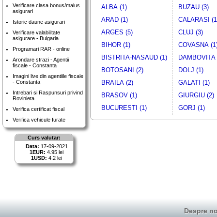
Verificare clasa bonus/malus
ALBA (1)
BUZAU (3)
asigurari
ARAD (1)
CALARASI (1
Istoric daune asigurari
ARGES (5)
CLUJ (3)
Verificare valabilitate
asigurare - Bulgaria
BIHOR (1)
COVASNA (1
Programari RAR - online
BISTRITA-NASAUD (1)
DAMBOVITA 
Arondare strazi - Agentii
fiscale - Constanta
BOTOSANI (2)
DOLJ (1)
Imagini live din agentiile fiscale
- Constanta
BRAILA (2)
GALATI (1)
Intrebari si Raspunsuri privind
BRASOV (1)
GIURGIU (2)
Rovinieta
BUCURESTI (1)
GORJ (1)
Verifica certificat fiscal
Verifica vehicule furate
Curs valutar:
Data:
17-09-2021
1EUR:
4.95 lei
1USD:
4.2 lei
Despre no