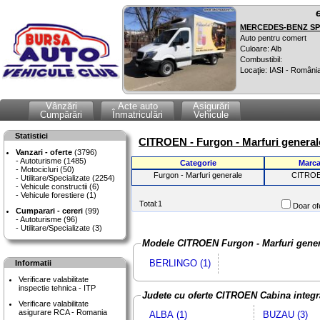
MERCEDES-BENZ SPR
Auto pentru comert
Culoare: Alb
Combustibil:
Locaţie: IASI - Români
Vânzări
Acte auto
Asigurări
Cumpărări
Înmatriculări
Vehicule
Statistici
CITROEN - Furgon - Marfuri generale
Vanzari - oferte
(3796)
Autoturisme (1485)
Categorie
Marc
Motocicluri (50)
Furgon - Marfuri generale
CITRO
Utilitare/Specializate (2254)
Vehicule constructii (6)
Vehicule forestiere (1)
Total:1
Doar ofe
Cumparari - cereri
(99)
Autoturisme (96)
Utilitare/Specializate (3)
Modele CITROEN Furgon - Marfuri genera
BERLINGO (1)
Informatii
Verificare valabilitate
inspectie tehnica - ITP
Judete cu oferte CITROEN Cabina integr
Verificare valabilitate
asigurare RCA - Romania
ALBA (1)
BUZAU (3)