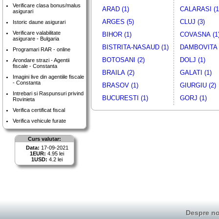
Verificare clasa bonus/malus
ARAD (1)
CALARASI (1
asigurari
ARGES (5)
CLUJ (3)
Istoric daune asigurari
Verificare valabilitate
BIHOR (1)
COVASNA (1
asigurare - Bulgaria
BISTRITA-NASAUD (1)
DAMBOVITA 
Programari RAR - online
BOTOSANI (2)
DOLJ (1)
Arondare strazi - Agentii
fiscale - Constanta
BRAILA (2)
GALATI (1)
Imagini live din agentiile fiscale
- Constanta
BRASOV (1)
GIURGIU (2)
Intrebari si Raspunsuri privind
BUCURESTI (1)
GORJ (1)
Rovinieta
Verifica certificat fiscal
Verifica vehicule furate
Curs valutar:
Data:
17-09-2021
1EUR:
4.95 lei
1USD:
4.2 lei
Despre no