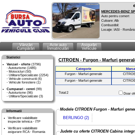
MERCEDES-BENZ SPR
Auto pentru comert
Culoare: Alb
Combustibil:
Locaţie: IASI - Români
Vânzări
Acte auto
Asigurări
Cumpărări
Înmatriculări
Vehicule
Statistici
CITROEN - Furgon - Marfuri generale
Vanzari - oferte
(3796)
Autoturisme (1485)
Categorie
Marc
Motocicluri (50)
Furgon - Marfuri generale
CITRO
Utilitare/Specializate (2254)
Vehicule constructii (6)
Furgon - Marfuri generale
CITRO
Vehicule forestiere (1)
Cumparari - cereri
(99)
Autoturisme (96)
Total:2
Doar ofe
Utilitare/Specializate (3)
Modele CITROEN Furgon - Marfuri genera
Informatii
BERLINGO (2)
Verificare valabilitate
inspectie tehnica - ITP
Verificare valabilitate
Judete cu oferte CITROEN Cabina integr
asigurare RCA - Romania