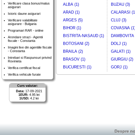
Verificare clasa bonus/malus
ALBA (1)
BUZAU (3)
asigurari
ARAD (1)
CALARASI (1
Istoric daune asigurari
ARGES (5)
CLUJ (3)
Verificare valabilitate
asigurare - Bulgaria
BIHOR (1)
COVASNA (1
Programari RAR - online
BISTRITA-NASAUD (1)
DAMBOVITA 
Arondare strazi - Agentii
fiscale - Constanta
BOTOSANI (2)
DOLJ (1)
Imagini live din agentiile fiscale
- Constanta
BRAILA (2)
GALATI (1)
Intrebari si Raspunsuri privind
BRASOV (1)
GIURGIU (2)
Rovinieta
BUCURESTI (1)
GORJ (1)
Verifica certificat fiscal
Verifica vehicule furate
Curs valutar:
Data:
17-09-2021
1EUR:
4.95 lei
1USD:
4.2 lei
Despre no