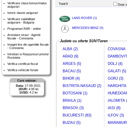
Verificare clasa bonus/malus
Total:9
Doar o
asigurari
Istoric daune asigurari
LAND ROVER (1)
Verificare valabilitate
asigurare - Bulgaria
MERCEDES-BENZ (5)
Programari RAR - online
Arondare strazi - Agentii
fiscale - Constanta
Judete cu oferte SUV/Teren
Imagini live din agentiile fiscale
- Constanta
ALBA (2)
COVASNA (
Intrebari si Raspunsuri privind
ARAD (9)
DAMBOVITA
Rovinieta
ARGES (5)
DOLJ (4)
Verifica certificat fiscal
Verifica vehicule furate
BACAU (5)
GALATI (5)
BIHOR (4)
GORJ (3)
Curs valutar:
BISTRITA-NASAUD (2)
HARGHITA 
Data:
17-09-2021
1EUR:
4.95 lei
1USD:
4.2 lei
BOTOSANI (1)
HUNEDOAR
BRAILA (1)
IALOMITA (
BRASOV (3)
IASI (8)
BUCURESTI (83)
ILFOV (3)
BUZAU (5)
MARAMURE