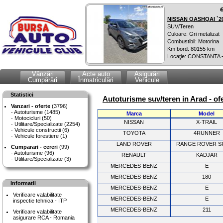
NISSAN QASHQAI `2
SUV/Teren
Culoare: Gri metalizat
Combustibil: Motorina
Km bord: 80155 km
Locaţie: CONSTANTA 
Vânzări
Acte auto
Asigurări
Cumpărări
Înmatriculări
Vehicule
Statistici
Autoturisme suv/teren in Arad - of
Vanzari - oferte
(3796)
Autoturisme (1485)
Marca
Model
Motocicluri (50)
NISSAN
X-TRAIL
Utilitare/Specializate (2254)
Vehicule constructii (6)
TOYOTA
4RUNNER
Vehicule forestiere (1)
LAND ROVER
RANGE ROVER S
Cumparari - cereri
(99)
Autoturisme (96)
RENAULT
KADJAR
Utilitare/Specializate (3)
MERCEDES-BENZ
E
MERCEDES-BENZ
180
Informatii
MERCEDES-BENZ
E
Verificare valabilitate
MERCEDES-BENZ
E
inspectie tehnica - ITP
MERCEDES-BENZ
211
Verificare valabilitate
asigurare RCA - Romania