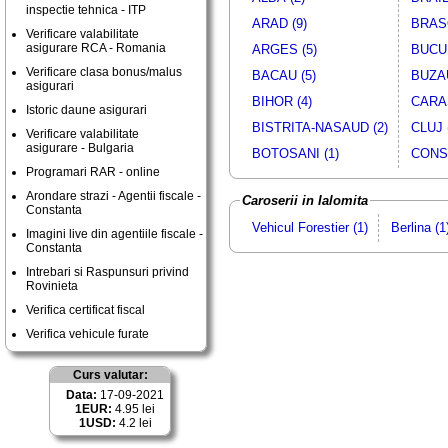
inspectie tehnica - ITP
ARAD (9)
BRASO
Verificare valabilitate
asigurare RCA - Romania
ARGES (5)
BUCUR
Verificare clasa bonus/malus
BACAU (5)
BUZAU
asigurari
BIHOR (4)
CARAS
Istoric daune asigurari
BISTRITA-NASAUD (2)
CLUJ 
Verificare valabilitate
asigurare - Bulgaria
BOTOSANI (1)
CONST
Programari RAR - online
Arondare strazi - Agentii fiscale -
Caroserii in Ialomita
Constanta
Vehicul Forestier (1)
Berlina (1
Imagini live din agentiile fiscale -
Constanta
Intrebari si Raspunsuri privind
Rovinieta
Verifica certificat fiscal
Verifica vehicule furate
Curs valutar:
Data:
17-09-2021
1EUR:
4.95 lei
1USD:
4.2 lei