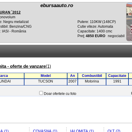
ebursaauto.ro
URAN `2012
onovolum
e: Negru metalizat
Putere: 110KW (148CP)
tibil: Benzina/CNG
Cutie viteze: Automata
: IASI - România
Capacitate: 1400 cmc
Preţ:
4850 EURO
negociabil
ita - oferte de vanzare
(1)
arca
Model
An
Combustibil
Capacitate
UNDAI
TUCSON
2007
Motorina
1991
Doar ofertele cu foto
A (1)
COVASNA (1)
IALOMITA (1)
OLT (2)