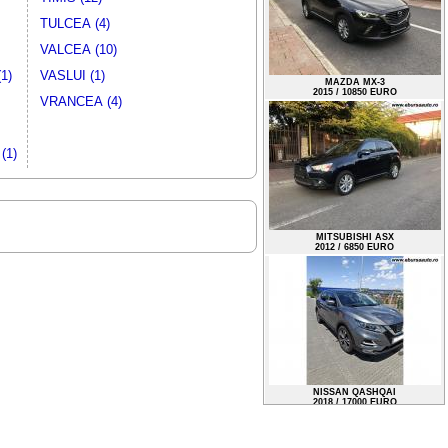
TULCEA (4)
VALCEA (10)
1)
VASLUI (1)
VRANCEA (4)
MAZDA MX-3
2015 / 10850 EURO
(1)
MITSUBISHI ASX
2012 / 6850 EURO
NISSAN QASHQAI
2018 / 17000 EURO