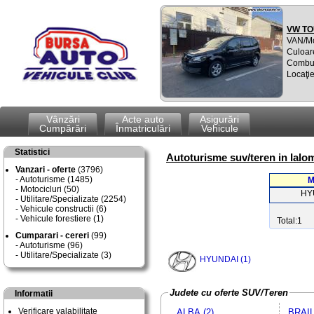
VW TO
VAN/M
Culoar
Combus
Locaţie
Vânzări
Acte auto
Asigurări
Cumpărări
Înmatriculări
Vehicule
Statistici
Autoturisme suv/teren in Ialom
Vanzari - oferte
(3796)
Autoturisme (1485)
M
Motocicluri (50)
HY
Utilitare/Specializate (2254)
Vehicule constructii (6)
Vehicule forestiere (1)
Total:1
Cumparari - cereri
(99)
Autoturisme (96)
Utilitare/Specializate (3)
HYUNDAI (1)
Judete cu oferte SUV/Teren
Informatii
Verificare valabilitate
ALBA (2)
BRAIL