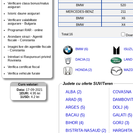
Verificare clasa bonus/malus
BMW
520
asigurari
MERCEDES-BENZ
211
Istoric daune asigurari
BMW
X6
Verificare valabilitate
asigurare - Bulgaria
BMW
X4
Programari RAR - online
LAND ROVER
RANGE ROVER S
Total:16
Doar 
Arondare strazi - Agentii
PORSCHE
CAYENNE S
fiscale - Constanta
Imagini live din agentiile fiscale
BMW (6)
ISUZU
- Constanta
Intrebari si Raspunsuri privind
DACIA (1)
LAND
Rovinieta
Verifica certificat fiscal
HONDA (2)
MAZDA
Verifica vehicule furate
Judete cu oferte SUV/Teren
Curs valutar:
Data:
17-09-2021
ALBA (2)
COVASNA (
1EUR:
4.95 lei
1USD:
4.2 lei
ARAD (9)
DAMBOVITA
ARGES (5)
DOLJ (4)
BACAU (5)
GALATI (5)
BIHOR (4)
GORJ (3)
BISTRITA-NASAUD (2)
HARGHITA 