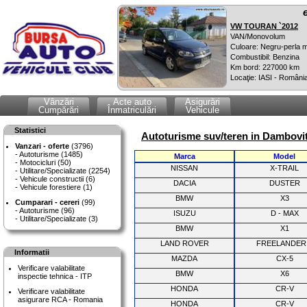
VW TOURAN `2012
VAN/Monovolum
Culoare: Negru-perla m
Combustibil: Benzina
Km bord: 227000 km
Locaţie: IASI - Români
Vânzări
Acte auto
Asigurări
Cumpărări
Înmatriculări
Vehicule
Statistici
Autoturisme suv/teren in Dambovit
Vanzari - oferte
(3796)
Autoturisme (1485)
Marca
Model
Motocicluri (50)
NISSAN
X-TRAIL
Utilitare/Specializate (2254)
Vehicule constructii (6)
DACIA
DUSTER
Vehicule forestiere (1)
BMW
X3
Cumparari - cereri
(99)
Autoturisme (96)
ISUZU
D - MAX
Utilitare/Specializate (3)
BMW
X1
LAND ROVER
FREELANDER
Informatii
MAZDA
CX-5
Verificare valabilitate
BMW
X6
inspectie tehnica - ITP
HONDA
CR-V
Verificare valabilitate
asigurare RCA - Romania
HONDA
CR-V