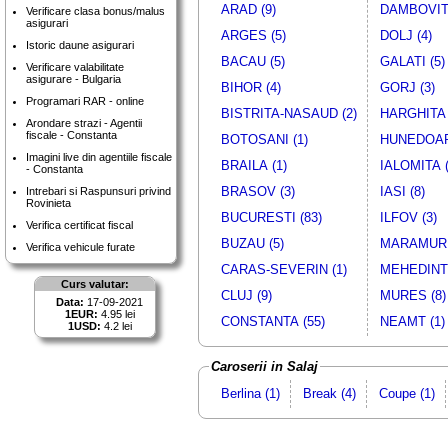
ARAD (9)
DAMBOVITA
Verificare clasa bonus/malus
asigurari
ARGES (5)
DOLJ (4)
Istoric daune asigurari
BACAU (5)
GALATI (5)
Verificare valabilitate
asigurare - Bulgaria
BIHOR (4)
GORJ (3)
Programari RAR - online
BISTRITA-NASAUD (2)
HARGHITA 
Arondare strazi - Agentii
fiscale - Constanta
BOTOSANI (1)
HUNEDOAR
Imagini live din agentiile fiscale
BRAILA (1)
IALOMITA (
- Constanta
BRASOV (3)
IASI (8)
Intrebari si Raspunsuri privind
Rovinieta
BUCURESTI (83)
ILFOV (3)
Verifica certificat fiscal
BUZAU (5)
MARAMURE
Verifica vehicule furate
CARAS-SEVERIN (1)
MEHEDINTI
Curs valutar:
CLUJ (9)
MURES (8)
Data:
17-09-2021
1EUR:
4.95 lei
CONSTANTA (55)
NEAMT (1)
1USD:
4.2 lei
Caroserii in Salaj
Berlina (1)
Break (4)
Coupe (1)