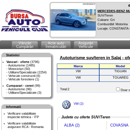
MERCEDES-BENZ ML 
SUV/Teren
Culoare: Gri
Combustibil: Motorina
Locaţie: CONSTANTA 
Vânzări
Acte auto
Asigurări
Cumpărări
Înmatriculări
Vehicule
Statistici
Autoturisme suv/teren in Salaj - of
Vanzari - oferte
(3796)
Autoturisme (1485)
Marca
Model
Motocicluri (50)
VW
TIGUAN
Utilitare/Specializate (2254)
Vehicule constructii (6)
VW
TOUAREG
Vehicule forestiere (1)
Cumparari - cereri
(99)
Autoturisme (96)
Total:2
Doar o
Utilitare/Specializate (3)
VW (2)
Informatii
Verificare valabilitate
Judete cu oferte SUV/Teren
inspectie tehnica - ITP
Verificare valabilitate
ALBA (2)
COVASNA (
asigurare RCA - Romania