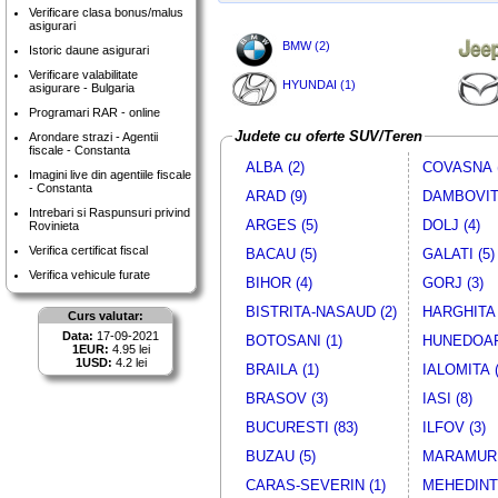
Verificare clasa bonus/malus
asigurari
BMW (2)
Istoric daune asigurari
Verificare valabilitate
HYUNDAI (1)
asigurare - Bulgaria
Programari RAR - online
Judete cu oferte SUV/Teren
Arondare strazi - Agentii
fiscale - Constanta
ALBA (2)
COVASNA (
Imagini live din agentiile fiscale
- Constanta
ARAD (9)
DAMBOVITA
Intrebari si Raspunsuri privind
ARGES (5)
DOLJ (4)
Rovinieta
Verifica certificat fiscal
BACAU (5)
GALATI (5)
Verifica vehicule furate
BIHOR (4)
GORJ (3)
BISTRITA-NASAUD (2)
HARGHITA 
Curs valutar:
Data:
17-09-2021
BOTOSANI (1)
HUNEDOAR
1EUR:
4.95 lei
1USD:
4.2 lei
BRAILA (1)
IALOMITA (
BRASOV (3)
IASI (8)
BUCURESTI (83)
ILFOV (3)
BUZAU (5)
MARAMURE
CARAS-SEVERIN (1)
MEHEDINTI