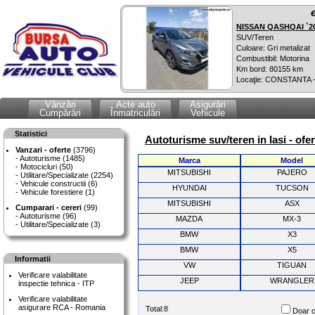
NISSAN QASHQAI `2
SUV/Teren
Culoare: Gri metalizat
Combustibil: Motorina
Km bord: 80155 km
Locaţie: CONSTANTA 
Vânzări
Acte auto
Asigurări
Cumpărări
Înmatriculări
Vehicule
Statistici
Autoturisme suv/teren in Iasi - ofe
Vanzari - oferte
(3796)
Autoturisme (1485)
Marca
Model
Motocicluri (50)
MITSUBISHI
PAJERO
Utilitare/Specializate (2254)
Vehicule constructii (6)
HYUNDAI
TUCSON
Vehicule forestiere (1)
MITSUBISHI
ASX
Cumparari - cereri
(99)
Autoturisme (96)
MAZDA
MX-3
Utilitare/Specializate (3)
BMW
X3
BMW
X5
Informatii
VW
TIGUAN
Verificare valabilitate
JEEP
WRANGLER
inspectie tehnica - ITP
Verificare valabilitate
asigurare RCA - Romania
Total:8
Doar o