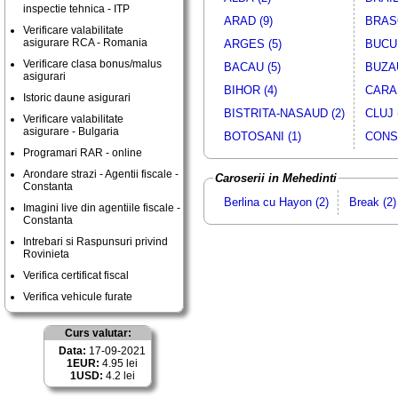
inspectie tehnica - ITP
ARAD (9)
BRASO
Verificare valabilitate
asigurare RCA - Romania
ARGES (5)
BUCUR
Verificare clasa bonus/malus
BACAU (5)
BUZAU
asigurari
BIHOR (4)
CARAS
Istoric daune asigurari
BISTRITA-NASAUD (2)
CLUJ 
Verificare valabilitate
asigurare - Bulgaria
BOTOSANI (1)
CONST
Programari RAR - online
Arondare strazi - Agentii fiscale -
Caroserii in Mehedinti
Constanta
Berlina cu Hayon (2)
Break (2)
Imagini live din agentiile fiscale -
Constanta
Intrebari si Raspunsuri privind
Rovinieta
Verifica certificat fiscal
Verifica vehicule furate
Curs valutar:
Data:
17-09-2021
1EUR:
4.95 lei
1USD:
4.2 lei