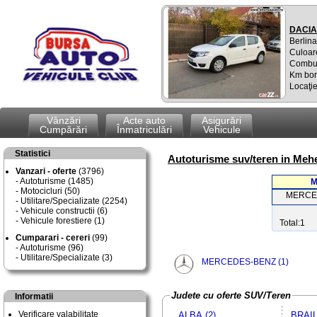
DACIA
Berlina
Culoar
Combus
Km bor
Locaţie
Vânzări
Acte auto
Asigurări
Cumpărări
Înmatriculări
Vehicule
Statistici
Autoturisme suv/teren in Mehe
Vanzari - oferte
(3796)
Autoturisme (1485)
M
Motocicluri (50)
MERCE
Utilitare/Specializate (2254)
Vehicule constructii (6)
Vehicule forestiere (1)
Total:1
Cumparari - cereri
(99)
Autoturisme (96)
Utilitare/Specializate (3)
MERCEDES-BENZ (1)
Judete cu oferte SUV/Teren
Informatii
Verificare valabilitate
ALBA (2)
BRAIL