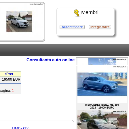
Membri
Autentificare
Înregistrare
Consultanta auto online
↑Pret
19500 EUR
pagina:
1
NISSAN QASHQAI
2018 / 17000 EURO
MERCEDES-BENZ ML 350
2013 / 16000 EURO
TIMIS (12)