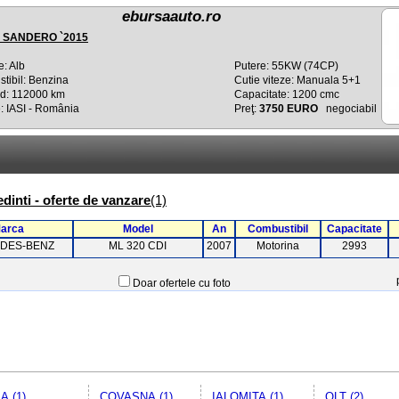
ebursaauto.ro
 SANDERO `2015
e: Alb
Putere: 55KW (74CP)
tibil: Benzina
Cutie viteze: Manuala 5+1
d: 112000 km
Capacitate: 1200 cmc
: IASI - România
Preţ:
3750 EURO
negociabil
dinti - oferte de vanzare
(1)
arca
Model
An
Combustibil
Capacitate
DES-BENZ
ML 320 CDI
2007
Motorina
2993
Doar ofertele cu foto
A (1)
COVASNA (1)
IALOMITA (1)
OLT (2)